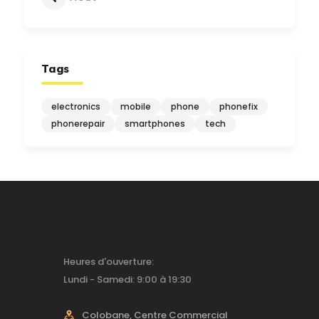
Tags
electronics
mobile
phone
phonefix
phonerepair
smartphones
tech
Heures d'ouverture:
Lundi - Samedi: 9:00 à 19:30
Colobane, Centre Commercial