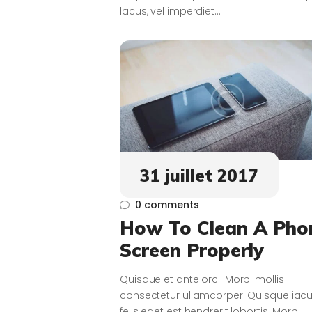
lacus, vel imperdiet…
31 juillet 2017
0
comments
How To Clean A Pho
Screen Properly
Quisque et ante orci. Morbi mollis
consectetur ullamcorper. Quisque iacu
felis eget est hendrerit lobortis. Morbi