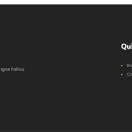
Qu
Bo
igne Fallou
Co