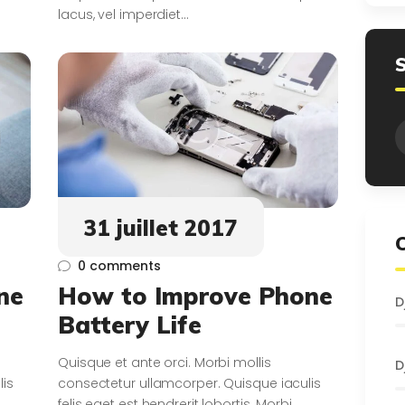
lacus, vel imperdiet…
R
31 juillet 2017
0
comments
ne
How to Improve Phone
D
Battery Life
Quisque et ante orci. Morbi mollis
D
lis
consectetur ullamcorper. Quisque iaculis
felis eget est hendrerit lobortis. Morbi