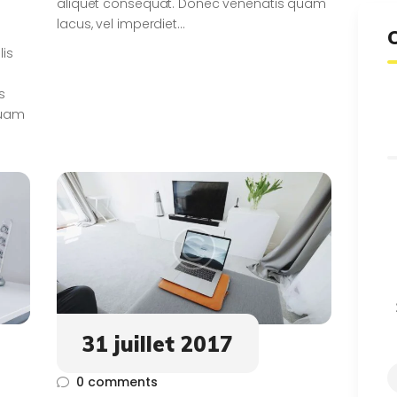
aliquet consequat. Donec venenatis quam
lacus, vel imperdiet…
lis
s
quam
31 juillet 2017
0
comments