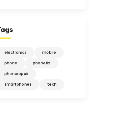
Tags
electronics
mobile
phone
phonefix
phonerepair
smartphones
tech