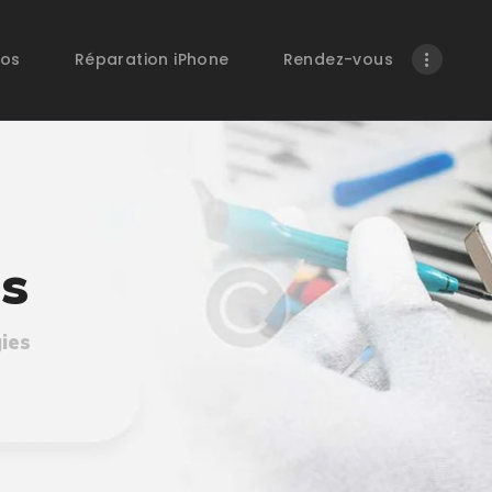
ACCUEIL
pos
Réparation iPhone
Rendez-vous
BOUTIQUE
À PROPOS
RÉPARATION
IPHONE
es
RENDEZ-VOUS
CONTACT
ies