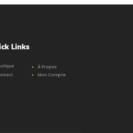
ick Links
utique
À Propos
ntact
Mon Compte