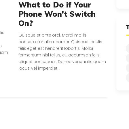
What to Do if Your
Phone Won’t Switch
On?
lis
Quisque et ante orci. Morbi mollis
consectetur ullamcorper. Quisque iaculis
s
felis eget est hendrerit lobortis. Morbi
quam
fermentum nisl tellus, eu accumsan felis
aliquet consequat. Donec venenatis quam
lacus, vel imperdiet…