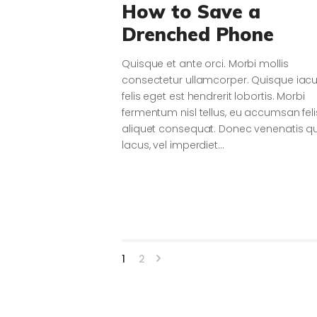
How to Save a
Drenched Phone
Quisque et ante orci. Morbi mollis
consectetur ullamcorper. Quisque iacu
felis eget est hendrerit lobortis. Morbi
fermentum nisl tellus, eu accumsan feli
aliquet consequat. Donec venenatis 
lacus, vel imperdiet…
Pagination
>
PAGE
1
PAGE
2
des