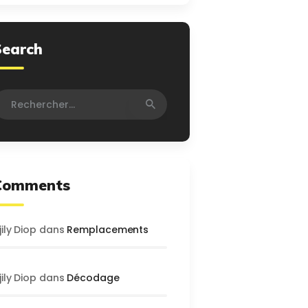
Search
echercher :
Comments
jily Diop
dans
Remplacements
jily Diop
dans
Décodage