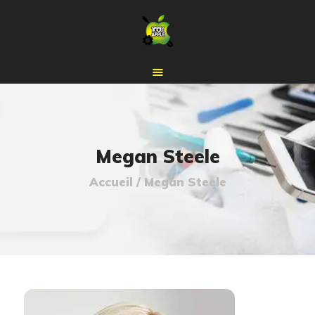
ACCUEIL
BOUTIQUE
Megan Steele
À PROPOS
Accueil
Megan Steele
RÉPARATION IPHONE
RENDEZ-VOUS
CONTACT